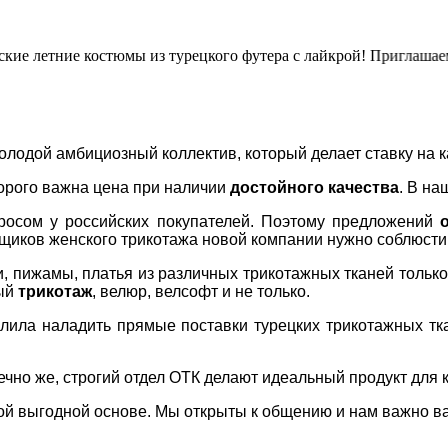
 летние костюмы из турецкого футера с лайкрой! Приглашаем з
одой амбициозный коллектив, который делает ставку на к
орого важна цена при наличии
достойного качества
. В н
росом у российских покупателей. Поэтому предложений
щиков женского трикотажа новой компании нужно соблюсти
, пижамы, платья из различных трикотажных тканей только 
вый
трикотаж
, велюр, велсофт и не только.
лила наладить прямые поставки турецких трикотажных тка
но же, строгий отдел ОТК делают идеальный продукт для к
ной выгодной основе. Мы открыты к общению и нам важно в