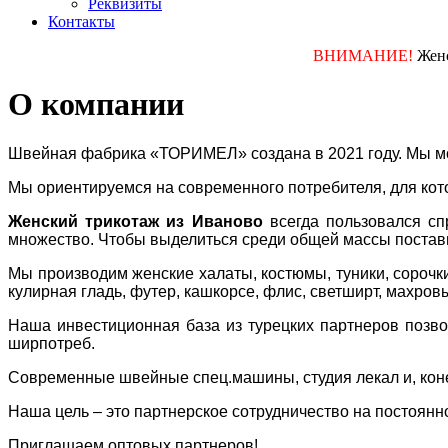
Реквизиты
Контакты
ВНИМАНИЕ!
Женские
О компании
Швейная фабрика «ТОРИМЕЛ» создана в 2021 году. Мы мол
Мы ориентируемся на современного потребителя, для кот
Женский трикотаж из Иваново
всегда пользовался сп
множество. Чтобы выделиться среди общей массы постав
Мы производим женские халаты, костюмы, туники, сорочки
кулирная гладь, футер, кашкорсе, флис, светширт, махро
Наша инвестиционная база из турецких партнеров позво
ширпотреб.
Современные швейные спец.машины, студия лекал и, конеч
Наша цель – это партнерское сотрудничество на постоян
Приглашаем оптовых партнеров!